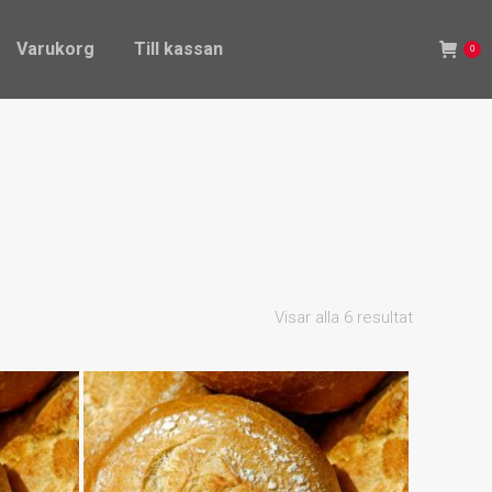
Varukorg
Till kassan
0
Varukorg
Till kassan
0
Visar alla 6 resultat