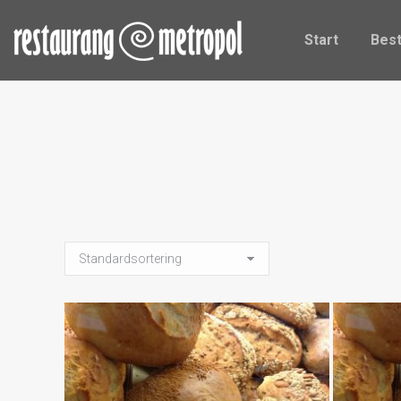
Start
Be
Start
Best