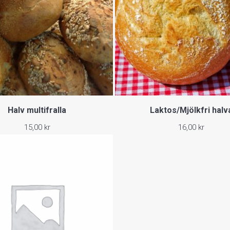
Halv multifralla
Laktos/Mjölkfri halv
15,00
kr
16,00
kr