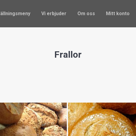
ställningsmeny
Vi erbjuder
Om oss
Mitt konto
ällningsmeny
Vi erbjuder
Om oss
Mitt konto
Frallor