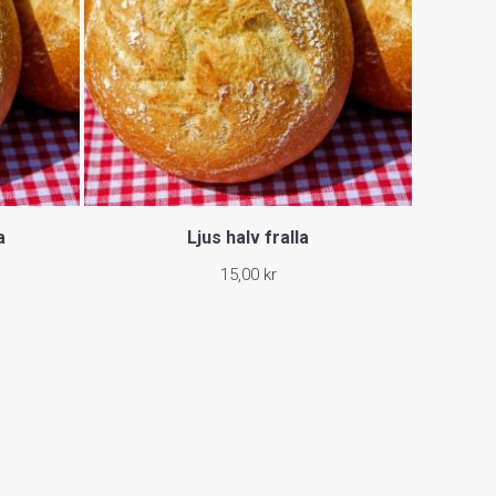
a
Ljus halv fralla
15,00
kr