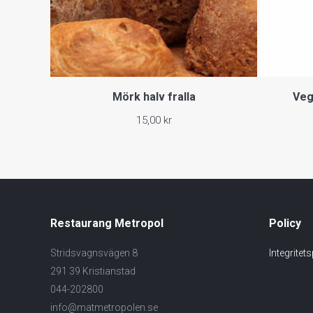
Mörk halv fralla
Veg
15,00
kr
Restaurang Metropol
Policy
Stridsvagnsvägen 8
Integritet
291 39 Kristianstad
044-202800
info@matmetropolen.se