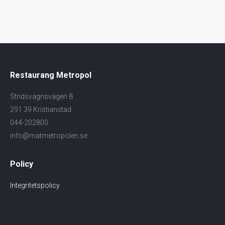
Restaurang Metropol
Stridsvagnsvägen 8
291 39 Kristianstad
044-202800
info@matmetropolen.se
Policy
Integritetspolicy