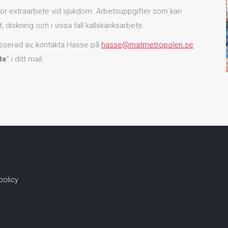
för extraarbete vid sjukdom. Arbetsuppgifter som kan
 diskning och i vissa fall kallskänksarbete.
resserad av, kontakta Hasse på
hasse@matmetropolen.se
te
” i ditt mail.
spolicy