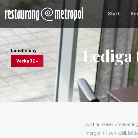
Start
Be
Start
Be
Lediga 
Lunchmeny
Vecka 32 »
Just nu söker vi servering
morgon till sen kväll, bå