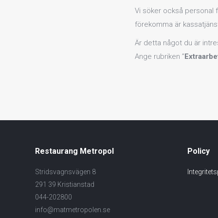
Vi söker också personal 
förekomma är kassatjänst,
Är detta något du är int
Ange rubriken ”
Extraarbe
Restaurang Metropol
Policy
Stridsvagnsvägen 8
Integritet
291 39 Kristianstad
044-202800
info@matmetropolen.se