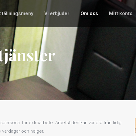
ställningsmeny
Vi erbjuder
Om oss
Mitt konto
ställningsmeny
Vi erbjuder
Om oss
Mitt konto
tjänster
spersonal för extraarbete. Arbetstiden kan variera från tidig
de vardagar och helger.