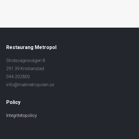
Restaurang Metropol
Stridsvagnsvägen 8
291 39 Kristianstad
044-202800
info@matmetropolen.se
Policy
Integritetspolicy