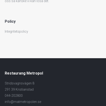
oss så kanske vi kan lösa det.
Policy
Integritetspolicy
Restaurang Metropol
Stridsvagnsvägen 8
291 39 Kristianstad
044-202800
info@matmetropolen.se