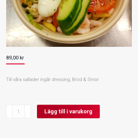
89,00
kr
Till våra sallader ingår dressing, Bröd & Smör
Pastasallad
Lägg till i varukorg
med
räkor
mängd