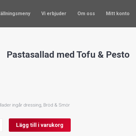
ställningsmeny
Vi erbjuder
Om oss
Mitt konto
ällningsmeny
Vi erbjuder
Om oss
Mitt konto
Pastasallad med Tofu & Pesto
sallader ingår dressing, Bröd & Smör
d
Lägg till i varukorg