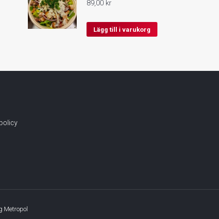
89,00
kr
Lägg till i varukorg
spolicy
 Metropol