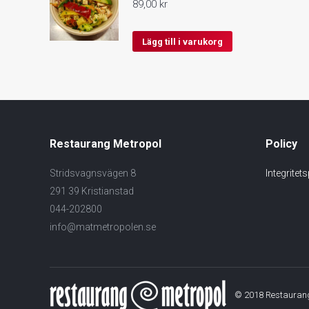
89,00
kr
Lägg till i varukorg
Restaurang Metropol
Policy
Stridsvagnsvägen 8
Integritet
291 39 Kristianstad
044-202800
info@matmetropolen.se
© 2018 Restaurang