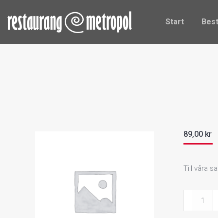
Start
Be
Start
Best
89,00
kr
Till våra 
Pastasalla
med