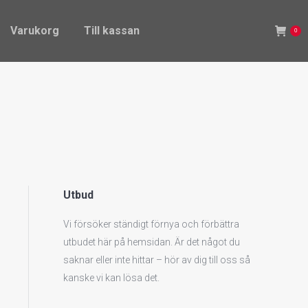
Varukorg
Till kassan
0
Varukorg
Till kassan
0
Utbud
Vi försöker ständigt förnya och förbättra
utbudet här på hemsidan. Är det något du
saknar eller inte hittar – hör av dig till oss så
kanske vi kan lösa det.