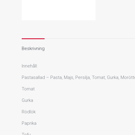
Tofu
&
Pesto
mängd
Beskrivning
Innehåll:
Pastasallad – Pasta, Majs, Persilja, Tomat, Gurka, Morötte
Tomat
Gurka
Rödlök
Paprika
Tofu