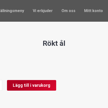
ställningsmeny
Vi erbjuder
Om oss
Mitt konto
ällningsmeny
Vi erbjuder
Om oss
Mitt konto
Rökt ål
Lägg till i varukorg