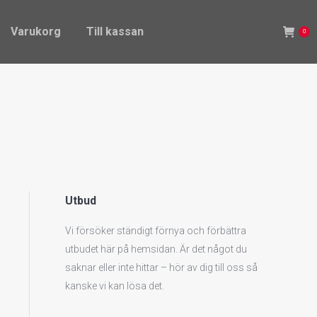
Varukorg
Till kassan
0
Varukorg
Till kassan
0
Utbud
Vi försöker ständigt förnya och förbättra
utbudet här på hemsidan. Är det något du
saknar eller inte hittar – hör av dig till oss så
kanske vi kan lösa det.