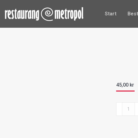
Start
Be
Start
Best
45,00
kr
Rökt
ål
mängd