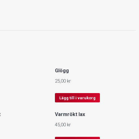
Glögg
25,00
kr
Lägg till i varukorg
t
Varmrökt lax
45,00
kr