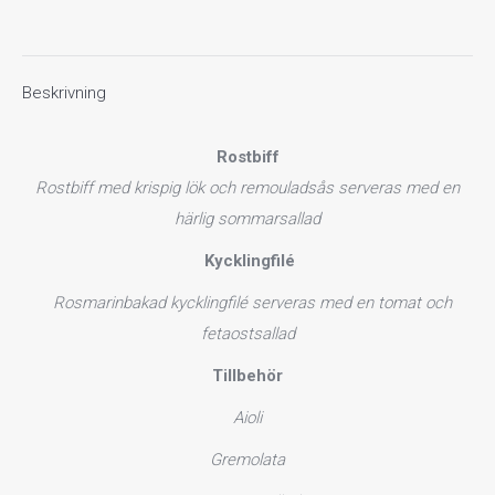
varianten)
mängd
Beskrivning
Rostbiff
Rostbiff med krispig lök och remouladsås serveras med en
härlig sommarsallad
K
ycklingfilé
Rosmarinbakad kycklingfilé serveras med en tomat och
fetaostsallad
Tillbehör
Aioli
Gremolata