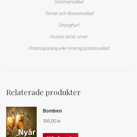
Sommarsallad
Tomat och fetaostsallad
Örtyoghurt
Husets bröd, smör
Potatisgratäng eller Krämig potatissallad
Relaterade produkter
Bomben
395,00
kr
Den