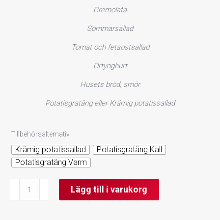
Gremolata
Sommarsallad
Tomat och fetaostsallad
Örtyoghurt
Husets bröd, smör
Potatisgratäng eller Krämig potatissallad
Tillbehörsalternativ
Krämig potatissallad
Potatisgratäng Kall
Potatisgratäng Varm
Studentbuffé
Lägg till i varukorg
Enkel
(Gamla