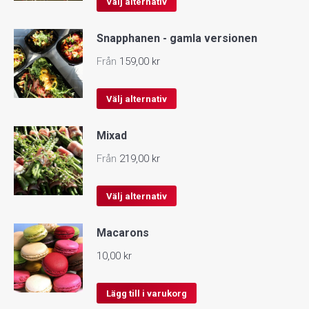
Välj alternativ
här
Snapphanen - gamla versionen
produkten
har
Från
159,00
kr
flera
varianter.
Den
Välj alternativ
De
här
Mixad
olika
produkten
alternativen
har
Från
219,00
kr
kan
flera
väljas
varianter.
Den
Välj alternativ
på
De
här
produktsidan
Macarons
olika
produkten
alternativen
har
10,00
kr
kan
flera
väljas
varianter.
Lägg till i varukorg