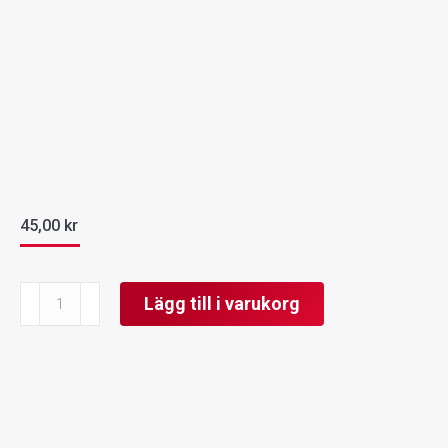
45,00
kr
Dubbelmarinerad
Lägg till i varukorg
fläskfilé
mängd