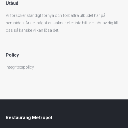
Utbud
Vi försöker ständigt förnya och förbättra utbudet här på
hemsidan. Är det något du saknar eller inte hittar – hör av dig till
oss så kanske vi kan lösa det.
Policy
Integritetspolicy
Restaurang Metropol