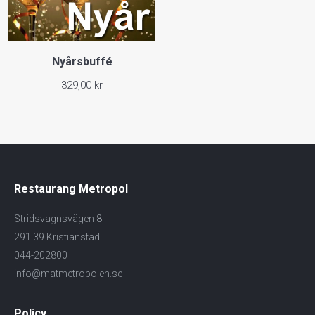
Nyårsbuffé
329,00
kr
Restaurang Metropol
Stridsvagnsvägen 8
291 39 Kristianstad
044-202800
info@matmetropolen.se
Policy