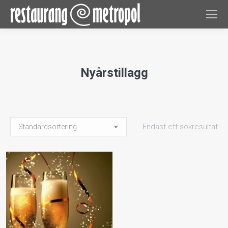
Nyårstillagg
Endast ett sökresultat