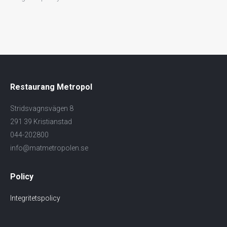
Restaurang Metropol
Stridsvagnsvägen 8
291 39 Kristianstad
044-202800
info@matmetropolen.se
Policy
Integritetspolicy