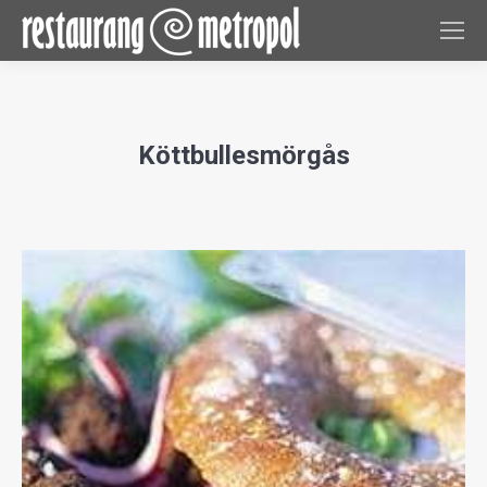
Köttbullesmörgås