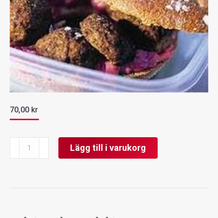
70,00
kr
Köttbullesmörgås
Lägg till i varukorg
mängd