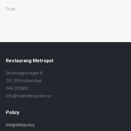
Frukt
Restaurang Metropol
Stridsvagnsvägen 8
291 39 Kristianstad
044-202800
info@matmetropolen.se
Policy
Integritetspolicy