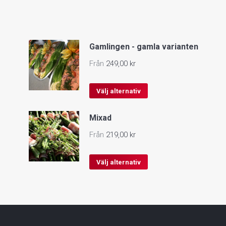
Gamlingen - gamla varianten
Från
249,00
kr
Den
Välj alternativ
här
Mixad
produkten
har
Från
219,00
kr
flera
varianter.
Den
Välj alternativ
De
här
olika
produkten
alternativen
har
kan
flera