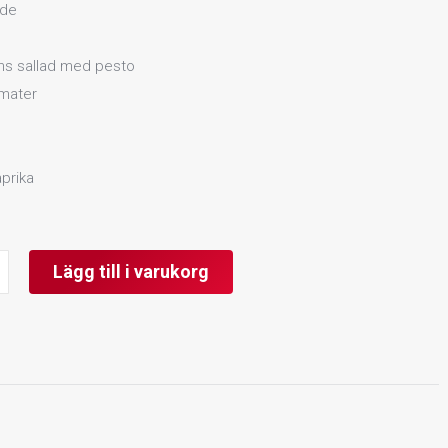
ade
ns sallad med pesto
omater
prika
tfat
Lägg till i varukorg