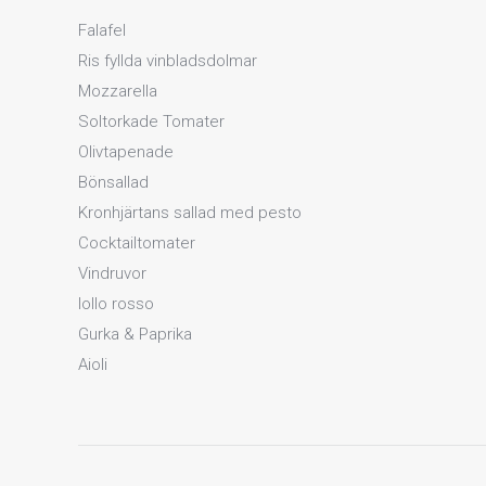
Falafel
Ris fyllda vinbladsdolmar
Mozzarella
Soltorkade Tomater
Olivtapenade
Bönsallad
Kronhjärtans sallad med pesto
Cocktailtomater
Vindruvor
lollo rosso
Gurka & Paprika
Aioli