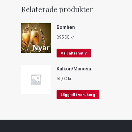
Relaterade produkter
Bomben
395,00
kr
Den
Välj alternativ
här
Kalkon/Mimosa
produkten
har
55,00
kr
flera
varianter.
Lägg till i varukorg
De
olika
alternativen
kan