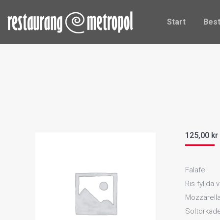
Start
Be
Start
Best
125,00
kr
Falafel
Ris fyllda
Mozzarell
Soltorkad