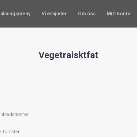
ställningsmeny
Vi erbjuder
Om oss
Mitt konto
ällningsmeny
Vi erbjuder
Om oss
Mitt konto
Vegetraisktfat
 vinbladsdolmar
a
e Tomater