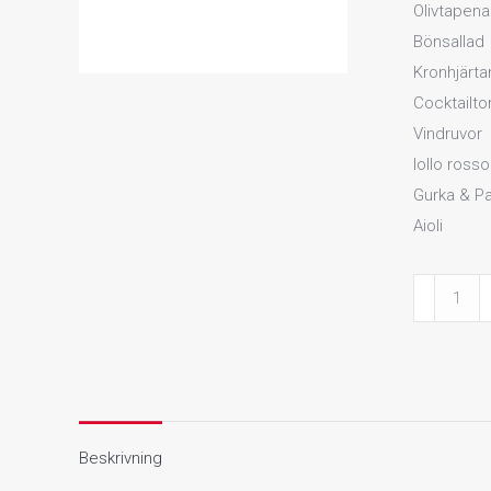
Olivtapen
Bönsallad
Kronhjärta
Cocktailt
Vindruvor
lollo rosso
Gurka & Pa
Aioli
Vegetraisk
mängd
Beskrivning