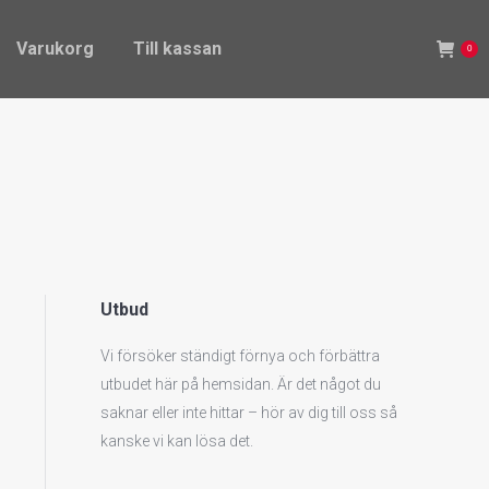
Varukorg
Till kassan
0
Varukorg
Till kassan
0
Utbud
Vi försöker ständigt förnya och förbättra
utbudet här på hemsidan. Är det något du
saknar eller inte hittar – hör av dig till oss så
kanske vi kan lösa det.